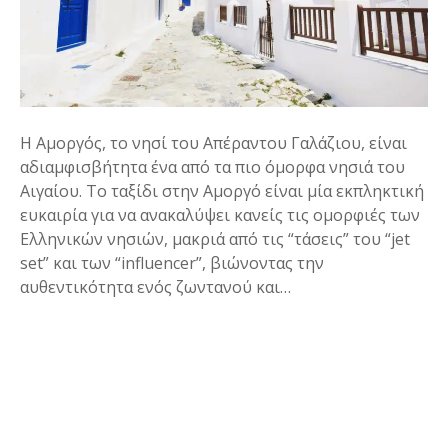
Η Αμοργός, το νησί του Απέραντου Γαλάζιου, είναι
αδιαμφισβήτητα ένα από τα πιο όμορφα νησιά του
Αιγαίου. Το ταξίδι στην Αμοργό είναι μία εκπληκτική
ευκαιρία για να ανακαλύψει κανείς τις ομορφιές των
Ελληνικών νησιών, μακριά από τις “τάσεις” του “jet
set” και των “influencer”, βιώνοντας την
αυθεντικότητα ενός ζωντανού και…
Θ
έ