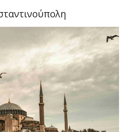
νσταντινούπολη