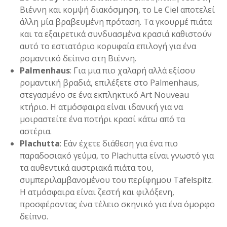
Βιέννη και κομψή διακόσμηση, το Le Ciel αποτελεί
άλλη μία βραβευμένη πρόταση. Τα γκουρμέ πιάτα
και τα εξαιρετικά συνδυασμένα κρασιά καθιστούν
αυτό το εστιατόριο κορυφαία επιλογή για ένα
ρομαντικό δείπνο στη Βιέννη.
Palmenhaus
: Για μια πιο χαλαρή αλλά εξίσου
ρομαντική βραδιά, επιλέξετε στο Palmenhaus,
στεγασμένο σε ένα εκπληκτικό Art Nouveau
κτήριο. Η ατμόσφαιρα είναι ιδανική για να
μοιραστείτε ένα ποτήρι κρασί κάτω από τα
αστέρια.
Plachutta
: Εάν έχετε διάθεση για ένα πιο
παραδοσιακό γεύμα, το Plachutta είναι γνωστό για
τα αυθεντικά αυστριακά πιάτα του,
συμπεριλαμβανομένου του περίφημου Tafelspitz.
Η ατμόσφαιρα είναι ζεστή και φιλόξενη,
προσφέροντας ένα τέλειο σκηνικό για ένα όμορφο
δείπνο.