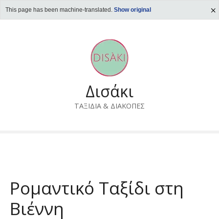
This page has been machine-translated.
Show original
S
k
i
p
t
o
Δισάκι
c
o
ΤΑΞΙΔΙΑ & ΔΙΑΚΟΠΕΣ
n
t
e
n
t
Ρομαντικό Ταξίδι στη
Βιέννη