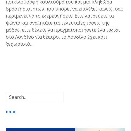
ποικιλόμορφη κουλτούρα του και μια πληθώρα
δραστηριοτήτων που μπορεί να επιλέξει κανείς, σας
περιμένει να το εξερευνήσετε! Είτε λατρεύετε τα
ψώνια και αναζητάτε τις τελευταίες τάσεις της
μόδας, είτε θέλετε να πραγματοποιήσετε ένα ταξίδι
στο Λονδίνο για θέατρο, το Λονδίνο έχει κάτι
ξεχωριστό…
Θ
έ
Α
σ
ν
α
ε
ζ
ή
ι
τ