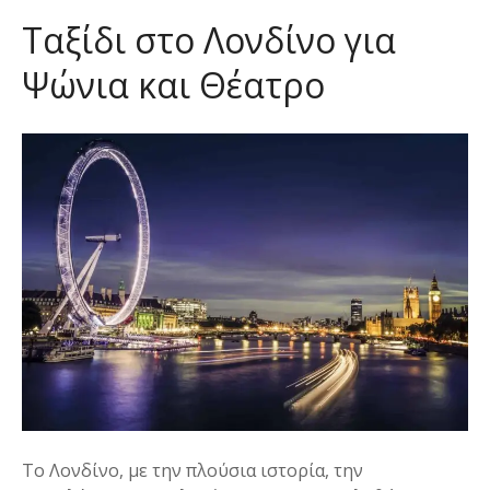
ε
Ταξίδι στο Λονδίνο για
ν
ο
Ψώνια και Θέατρο
Το Λονδίνο, με την πλούσια ιστορία, την