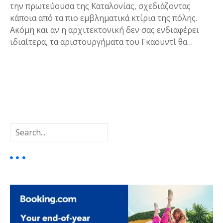
την πρωτεύουσα της Καταλονίας, σχεδιάζοντας
κάποια από τα πιο εμβληματικά κτίρια της πόλης.
Ακόμη και αν η αρχιτεκτονική δεν σας ενδιαφέρει
ιδιαίτερα, τα αριστουργήματα του Γκαουντί θα…
Θ
έ
Α
σ
ν
α
ε
ζ
ή
ι
τ
η
ς
σ
η
π