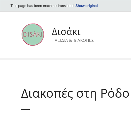
This page has been machine-translated.
Show original
S
k
Δισάκι
i
p
ΤΑΞΙΔΙΑ & ΔΙΑΚΟΠΕΣ
t
o
c
o
n
t
e
Διακοπές στη Ρόδο
n
t