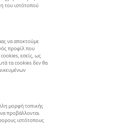
ση του ιστότοπού
μας να αποκτούμε
νός προφίλ που
 cookies, εσείς, ως
τά τα cookies δεν θα
ομικευμένων
άλλη μορφή τοπικής
 να προβάλλονται
άφορους ιστότοπους