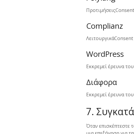
ΠροτιμήσειςConsent 
Complianz
ΛειτουργικάConsent 
WordPress
Εκκρεμεί έρευνα του
Διάφορα
Εκκρεμεί έρευνα του
7. Συγκατ
Όταν επισκέπτεστε 
μια επεξήγηση για τα