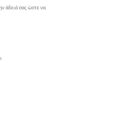
ην άδειά σας ώστε να
n