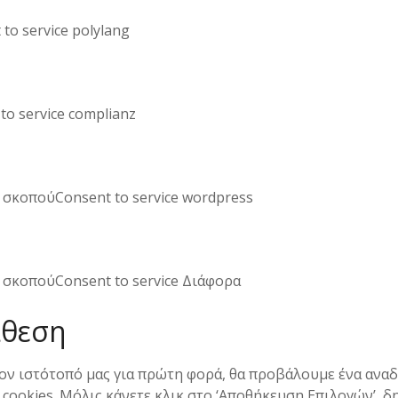
to service polylang
to service complianz
 σκοπούConsent to service wordpress
 σκοπούConsent to service Διάφορα
άθεση
τον ιστότοπό μας για πρώτη φορά, θα προβάλουμε ένα ανα
 cookies. Μόλις κάνετε κλικ στο ‘Αποθήκευση Επιλογών’, δ