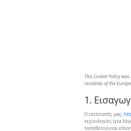
ε
ν
ο
This Cookie Policy was
residents of the Europ
1. Εισαγω
Ο ιστότοπός μας,
htt
τεχνολογίες (για λόγ
τοποθετούνται επίση